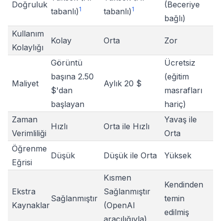
Doğruluk
(Beceriye
1
1
tabanlı)
tabanlı)
bağlı)
Kullanım
Kolay
Orta
Zor
Kolaylığı
Görüntü
Ücretsiz
başına 2.50
(eğitim
Maliyet
Aylık 20 $
$'dan
masrafları
başlayan
hariç)
Zaman
Yavaş ile
Hızlı
Orta ile Hızlı
Verimliliği
Orta
Öğrenme
Düşük
Düşük ile Orta
Yüksek
Eğrisi
Kısmen
Kendinden
Ekstra
Sağlanmıştır
Sağlanmıştır
temin
Kaynaklar
(OpenAI
edilmiş
aracılığıyla)