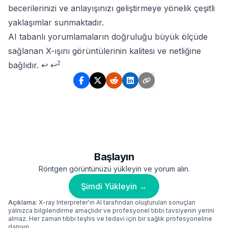
becerilerinizi ve anlayışınızı geliştirmeye yönelik çeşitli
yaklaşımlar sunmaktadır.
Footnotes
AI tabanlı yorumlamaların doğruluğu büyük ölçüde
sağlanan X-ışını görüntülerinin kalitesi ve netliğine
2
bağlıdır.
↩
↩
Başlayın
Röntgen görüntünüzü yükleyin ve yorum alın.
Şimdi Yükleyin →
Açıklama:
X-ray Interpreter'ın AI tarafından oluşturulan sonuçları
yalnızca bilgilendirme amaçlıdır ve profesyonel tıbbi tavsiyenin yerini
almaz. Her zaman tıbbi teşhis ve tedavi için bir sağlık profesyoneline
danışın.