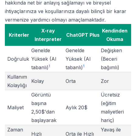
hakkında net bir anlayış sağlamayı ve bireysel
ihtiyaçlarınıza ve koşullarınıza dayalı bilinçli bir karar
vermenize yardımcı olmayı amaçlamaktadır.
X-ray
Kendinden
Kriterler
ChatGPT Plus
Interpreter
Okuma
Genelde
Genelde
Değişken
Doğruluk
Yüksek (AI
Yüksek (AI
(Beceri
1
1
tabanlı)
tabanlı)
bağımlı)
Kullanım
Kolay
Orta
Zor
Kolaylığı
Görüntü
Ücretsiz
başına
(eğitim
Maliyet
Aylık 20$
2,50$'dan
maliyetleri
başlayarak
hariç)
Zaman
Yavaş ile
Hızlı
Orta ile Hızlı