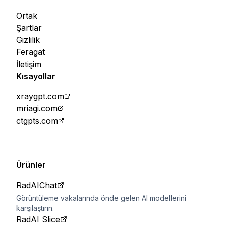
Ortak
Şartlar
Gizlilik
Feragat
İletişim
Kısayollar
xraygpt.com
mriagi.com
ctgpts.com
Ürünler
RadAIChat
Görüntüleme vakalarında önde gelen AI modellerini
karşılaştırın.
RadAI Slice