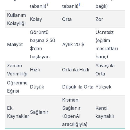
1
1
tabanlı)
tabanlı)
bağlı)
Kullanım
Kolay
Orta
Zor
Kolaylığı
Görüntü
Ücretsiz
başına 2.50
(eğitim
Maliyet
Aylık 20 $
$’dan
masrafları
başlayan
hariç)
Zaman
Yavaş ila
Hızlı
Orta ila Hızlı
Verimliliği
Orta
Öğrenme
Düşük
Düşük ila Orta
Yüksek
Eğrisi
Kısmen
Ek
Sağlanır
Kendi
Sağlanır
Kaynaklar
(OpenAI
kaynaklı
aracılığıyla)