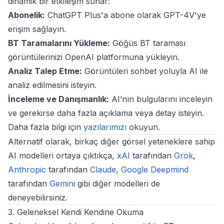
dinamik bir etkileşim sunar:
Abonelik:
ChatGPT Plus'a abone olarak GPT-4V'ye
erişim sağlayın.
BT Taramalarını Yükleme:
Göğüs BT taraması
görüntülerinizi OpenAI platformuna yükleyin.
Analiz Talep Etme:
Görüntüleri sohbet yoluyla AI ile
analiz edilmesini isteyin.
İnceleme ve Danışmanlık:
AI’nın bulgularını inceleyin
ve gerekirse daha fazla açıklama veya detay isteyin.
Daha fazla bilgi için
yazılarımızı
okuyun.
Alternatif olarak, birkaç diğer görsel yeteneklere sahip
AI modelleri ortaya çıktıkça,
xAI
tarafından
Grok
,
Anthropic
tarafından
Claude
,
Google Deepmind
tarafından
Gemini
gibi diğer modelleri de
deneyebilirsiniz.
3. Geleneksel Kendi Kendine Okuma