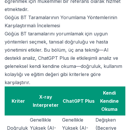
öğrenmek için mükemmel bir referans olarak hizmet
etmektedir.
Göğüs BT Taramalarının Yorumlama Yöntemlerinin
Karşılaştırmalı İncelemesi
Göğüs BT taramalarını yorumlamak için uygun
yöntemleri seçmek, tanısal doğruluğu ve hasta
yönetimini etkiler. Bu bölüm, üç ana tekniği—AI
destekli analiz, ChatGPT Plus ile etkileşimli analiz ve
geleneksel kendi kendine okuma—doğruluk, kullanım
kolaylığı ve eğitim değeri gibi kriterlere göre
karşılaştırır.
Kendi
X-ray
Kriter
ChatGPT Plus
Kendine
Interpreter
Okuma
Genellikle
Genellikle
Değişken
Doğruluk
Yüksek (AI-
Yüksek (AI-
(Beceriye