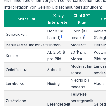
Hier finden Sie einen Vergleich der verschiedenen Meth
Interpretation von Gelenk-Ultraschalluntersuchungen:
X-ray
ChatGPT
Kriterium
Se
Interpreter
Plus
Hoch (KI-
Hoch (KI-
Variier
Genauigkeit
1
1
basiert)
basiert)
(Fähig
Benutzerfreundlichkeit
Einfach
Moderat
Herau
Ab 2,50 $
20 $ pro
Kosten
Kosten
pro Bild
Monat
Bildun
Moderat bis
Langsa
Zeiteffizienz
Schnell
schnell
moder
Niedrig bis
Lernkurve
Niedrig
Hoch
moderat
Teilweise
Zusätzliche
bereitgestellt
Bereitgestellt
Selbst