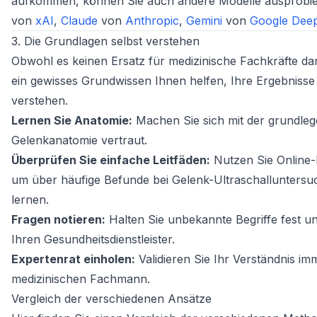
aufkommen, können Sie auch andere Modelle ausprobi
von
xAI
,
Claude
von
Anthropic
,
Gemini
von
Google Dee
3. Die Grundlagen selbst verstehen
Obwohl es keinen Ersatz für medizinische Fachkräfte dar
ein gewisses Grundwissen Ihnen helfen, Ihre Ergebnisse
verstehen.
Lernen Sie Anatomie:
Machen Sie sich mit der grundle
Gelenkanatomie vertraut.
Überprüfen Sie einfache Leitfäden:
Nutzen Sie Online
um über häufige Befunde bei Gelenk-Ultraschallunters
lernen.
Fragen notieren:
Halten Sie unbekannte Begriffe fest un
Ihren Gesundheitsdienstleister.
Expertenrat einholen:
Validieren Sie Ihr Verständnis im
medizinischen Fachmann.
Vergleich der verschiedenen Ansätze