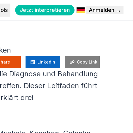
ols
Jetzt interpretieren
Anmelden →
iken
Share
LinkedIn
Copy Link
 die Diagnose und Behandlung
ffen. Dieser Leitfaden führt
klärt drei