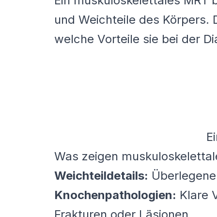
Ein muskuloskelettales MRT b
und Weichteile des Körpers. 
welche Vorteile sie bei der 
E
Was zeigen muskuloskeletta
Weichteildetails:
Überlegene 
Knochenpathologien:
Klare V
Frakturen oder Läsionen.