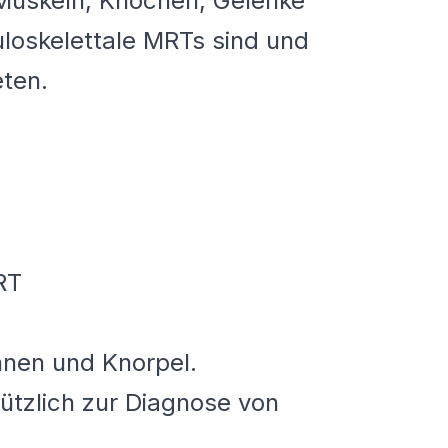
 Muskeln, Knochen, Gelenke
uloskelettale MRTs sind und
eten.
RT
nen und Knorpel.
ützlich zur Diagnose von