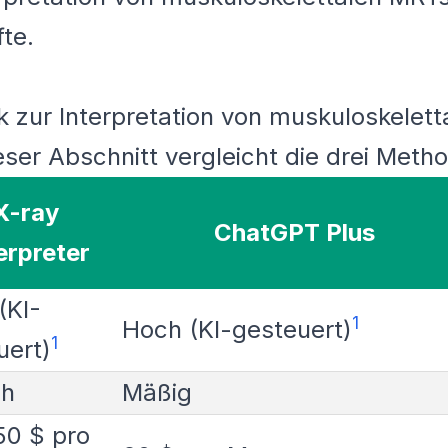
te.
ik zur Interpretation von muskuloskelet
ser Abschnitt vergleicht die drei Meth
X-ray
ChatGPT Plus
erpreter
(KI-
1
Hoch (KI-gesteuert)
1
uert)
ch
Mäßig
50 $ pro