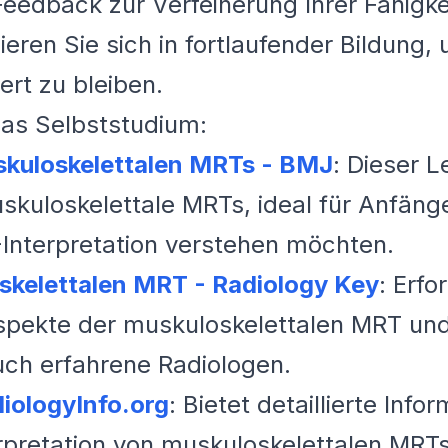
edback zur Verfeinerung Ihrer Fähigke
eren Sie sich in fortlaufender Bildung,
ert zu bleiben.
as Selbststudium:
skuloskelettalen MRTs - BMJ
: Dieser L
kuloskelettale MRTs, ideal für Anfänge
-Interpretation verstehen möchten.
skelettalen MRT - Radiology Key
: Erf
spekte der muskuloskelettalen MRT und 
uch erfahrene Radiologen.
iologyInfo.org
: Bietet detaillierte Inf
rpretation von muskuloskelettalen MRTs