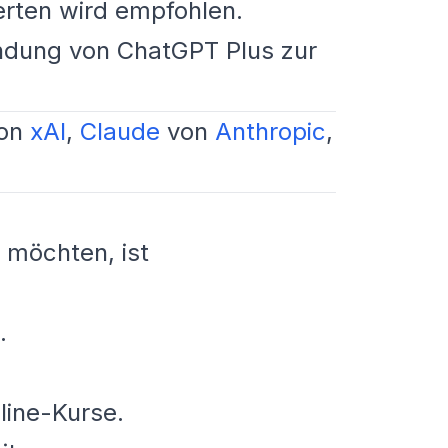
erten wird empfohlen.
ndung von ChatGPT Plus zur
on
xAI
,
Claude
von
Anthropic
,
 möchten, ist
.
line-Kurse.