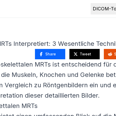
DICOM-To
Ts Interpretiert: 3 Wesentliche Techn
Share
Tweet
skelettalen MRTs ist entscheidend für
die Muskeln, Knochen und Gelenke betre
m Vergleich zu Röntgenbildern ein und er
etation dieser detaillierten Bilder.
ettalen MRTs