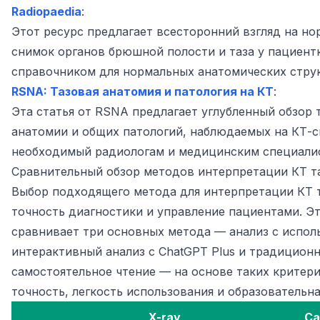
Radiopaedia
:
Этот ресурс предлагает всесторонний взгляд на н
снимок органов брюшной полости и таза у пациентк
справочником для нормальных анатомических струк
RSNA: Тазовая анатомия и патология на КТ
:
Эта статья от RSNA предлагает углубленный обзор 
анатомии и общих патологий, наблюдаемых на КТ-с
необходимый радиологам и медицинским специали
Сравнительный обзор методов интерпретации КТ т
Выбор подходящего метода для интерпретации КТ т
точность диагностики и управление пациентами. Эт
сравнивает три основных метода — анализ с испол
интерактивный анализ с ChatGPT Plus и традицион
самостоятельное чтение — на основе таких критери
точность, легкость использования и образовательна
X-ray
Са