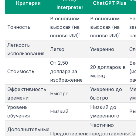
Критерии
ChatGPT Plus
Interpreter
В основном
В основном
Ра
Точность
высокая (на
высокая (на
за
1
1
основе ИИ)
основе ИИ)
на
Легкость
Легко
Умеренно
Сл
использования
От 2,50
Бе
20 долларов в
Стоимость
доллара за
(и
месяц
изображение
ра
Эффективность
Умеренно до
Ме
Быстро
времени
быстро
ум
Уровень
Низкий до
Низкий
Вы
обучения
умеренного
Частично
Дополнительные
Предоставлены
предоставлены
Са