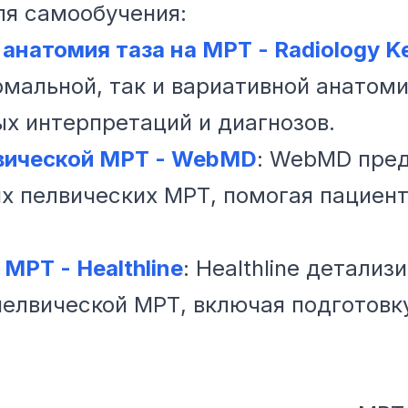
я самообучения:
анатомия таза на МРТ - Radiology K
рмальной, так и вариативной анатоми
ых интерпретаций и диагнозов.
лвической МРТ - WebMD
: WebMD пред
ях пелвических МРТ, помогая пациен
МРТ - Healthline
: Healthline детали
елвической МРТ, включая подготовк