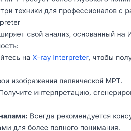
 три техники для профессионалов с 
preter
асширяет свой анализ, основанный на
ость:
йтесь на
X-ray Interpreter
, чтобы пол
вои изображения пелвической МРТ.
Получите интерпретацию, сгенериров
налами:
Всегда рекомендуется консу
ми для более полного понимания.