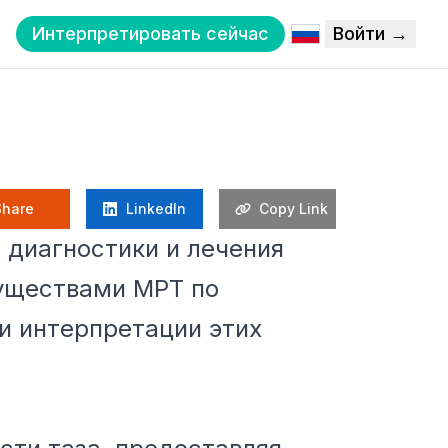
Интерпретировать сейчас
Войти →
Share
LinkedIn
Copy Link
 диагностики и лечения
муществами МРТ по
и интерпретации этих