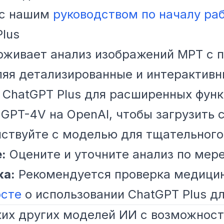
 с нашим
руководством по началу ра
Plus
ерживает анализ изображений МРТ с
яя детализированные и интерактивные
ChatGPT Plus для расширенных функ
GPT-4V на OpenAI, чтобы загрузить 
твуйте с моделью для тщательного
:
Оцените и уточните анализ по мер
ка:
Рекомендуется проверка медицин
осте
о использовании ChatGPT Plus д
ких других моделей ИИ с возможност