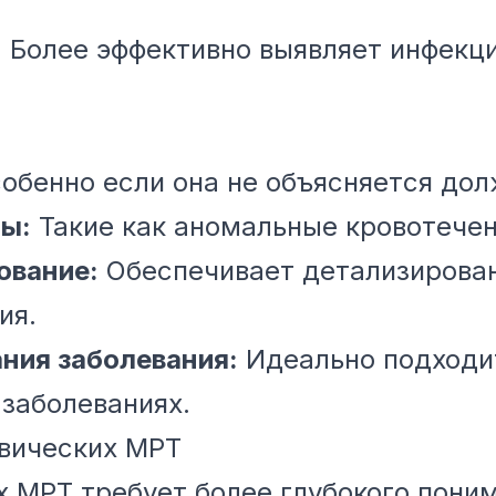
:
Более эффективно выявляет инфекци
обенно если она не объясняется до
ы:
Такие как аномальные кровотечен
ование:
Обеспечивает детализирова
ия.
ния заболевания:
Идеально подходит
заболеваниях.
лвических МРТ
х МРТ требует более глубокого пони