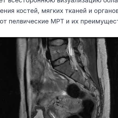
ет всестороннюю визуализацию облас
ния костей, мягких тканей и органов
ют пелвические МРТ и их преимущес