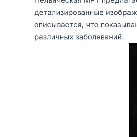
Пелвическая МРТ предлага
детализированные изображе
описывается, что показыва
различных заболеваний.