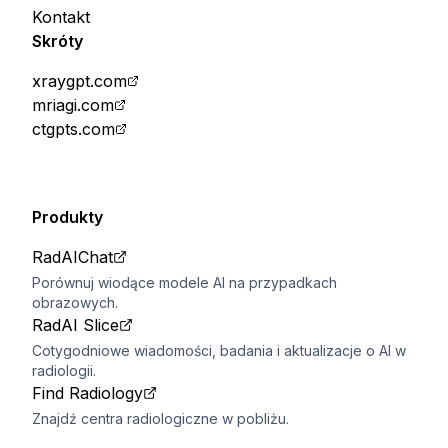
Kontakt
Skróty
xraygpt.com
mriagi.com
ctgpts.com
Produkty
RadAIChat
Porównuj wiodące modele AI na przypadkach
obrazowych.
RadAI Slice
Cotygodniowe wiadomości, badania i aktualizacje o AI w
radiologii.
Find Radiology
Znajdź centra radiologiczne w pobliżu.