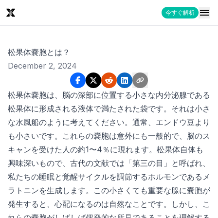
今すぐ解析
松果体嚢胞とは？
December 2, 2024
松果体嚢胞は、脳の深部に位置する小さな内分泌腺である
松果体に形成される液体で満たされた袋です。それは小さ
な水風船のように考えてください。通常、エンドウ豆より
も小さいです。これらの嚢胞は意外にも一般的で、脳のス
キャンを受けた人の約1〜4％に現れます。松果体自体も
興味深いもので、古代の文献では「第三の目」と呼ばれ、
私たちの睡眠と覚醒サイクルを調節するホルモンであるメ
ラトニンを生成します。この小さくても重要な腺に嚢胞が
発生すると、心配になるのは自然なことです。しかし、こ
れらの嚢胞がしばしば偶発的な所見であることを理解する