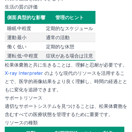
生活の質の評価
側面
典型的な影響
管理のヒント
睡眠
中程度
定期的なスケジュール
運動
最小
通常の活動
働く
低い
定期的な休憩
運転
低-中程度
症状がある場合は注意
松果体嚢胞と共に生きることは、理解と忍耐が必要です。
X-ray Interpreter
のような現代のリソースを活用するこ
とで、医学的画像結果をより良く理解し、時間の経過とと
もに変化を追跡できます。
サポートリソース
適切なサポートシステムを見つけることは、松果体嚢胞を
含むすべての医療状態を管理するために重要です。
リソースの種類