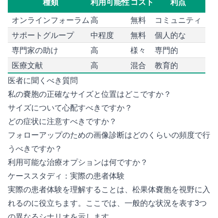
種類
利用可能性
コスト
利点
オンラインフォーラム
高
無料
コミュニティ
サポートグループ
中程度
無料
個人的な
専門家の助け
高
様々
専門的
医療文献
高
混合
教育的
医者に聞くべき質問
私の嚢胞の正確なサイズと位置はどこですか？
サイズについて心配すべきですか？
どの症状に注意すべきですか？
フォローアップのための画像診断はどのくらいの頻度で行
うべきですか？
利用可能な治療オプションは何ですか？
ケーススタディ：実際の患者体験
実際の患者体験を理解することは、松果体嚢胞を視野に入
れるのに役立ちます。ここでは、一般的な状況を表す3つ
の異なるシナリオを示します。