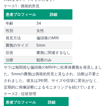
ケース1：偶発的所見
患者プロフィール
詳細
年齢
34
性別
女性
発見方法
偏頭痛のMRI
嚢胞のサイズ
5mm
症状
嚢胞に関連するなし
治療
観察のみ
サラは無関係な偏頭痛のMRI中に松果体嚢胞を発見しまし
た。5mmの嚢胞は偶発的所見と見なされ、治療は不要と
されました。彼女は3年間、サイズや症状に変化がなく、
定期的に画像診断によるモニタリングを続けています。
ケース2：症状管理
患者プロフィール
詳細