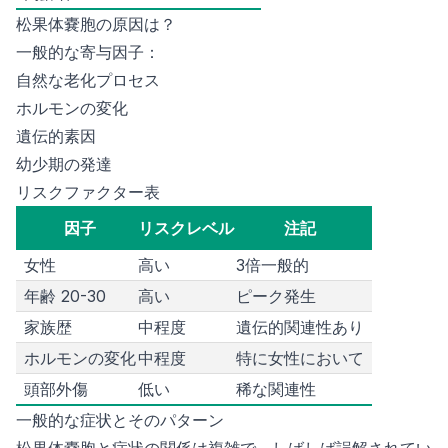
松果体嚢胞の原因は？
一般的な寄与因子：
自然な老化プロセス
ホルモンの変化
遺伝的素因
幼少期の発達
リスクファクター表
因子
リスクレベル
注記
女性
高い
3倍一般的
年齢 20-30
高い
ピーク発生
家族歴
中程度
遺伝的関連性あり
ホルモンの変化
中程度
特に女性において
頭部外傷
低い
稀な関連性
一般的な症状とそのパターン