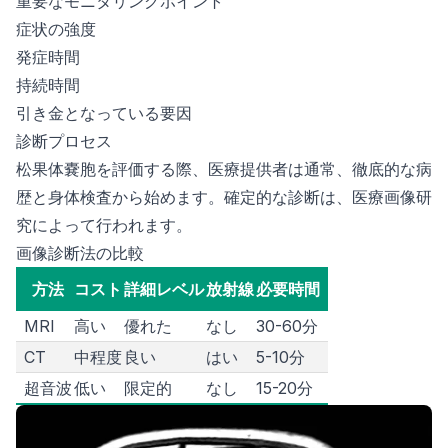
重要なモニタリングポイント
症状の強度
発症時間
持続時間
引き金となっている要因
診断プロセス
松果体嚢胞を評価する際、医療提供者は通常、徹底的な病
歴と身体検査から始めます。確定的な診断は、医療画像研
究によって行われます。
画像診断法の比較
方法
コスト
詳細レベル
放射線
必要時間
MRI
高い
優れた
なし
30-60分
CT
中程度
良い
はい
5-10分
超音波
低い
限定的
なし
15-20分