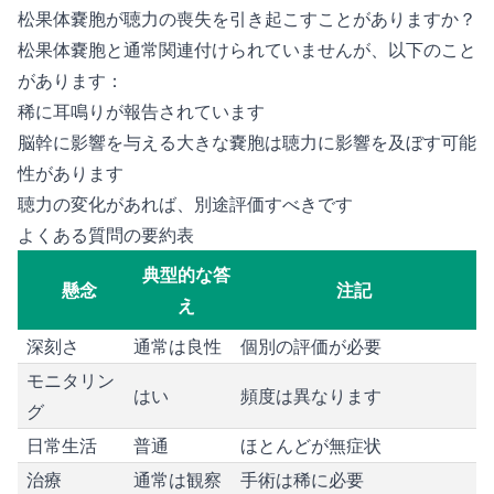
松果体嚢胞が聴力の喪失を引き起こすことがありますか？
松果体嚢胞と通常関連付けられていませんが、以下のこと
があります：
稀に耳鳴りが報告されています
脳幹に影響を与える大きな嚢胞は聴力に影響を及ぼす可能
性があります
聴力の変化があれば、別途評価すべきです
よくある質問の要約表
典型的な答
懸念
注記
え
深刻さ
通常は良性
個別の評価が必要
モニタリン
はい
頻度は異なります
グ
日常生活
普通
ほとんどが無症状
治療
通常は観察
手術は稀に必要