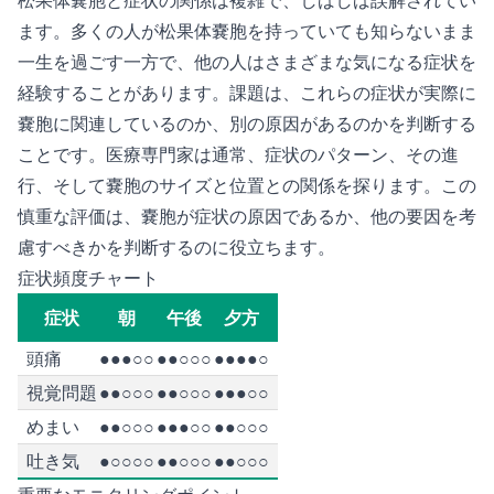
松果体嚢胞と症状の関係は複雑で、しばしば誤解されてい
ます。多くの人が松果体嚢胞を持っていても知らないまま
一生を過ごす一方で、他の人はさまざまな気になる症状を
経験することがあります。課題は、これらの症状が実際に
嚢胞に関連しているのか、別の原因があるのかを判断する
ことです。医療専門家は通常、症状のパターン、その進
行、そして嚢胞のサイズと位置との関係を探ります。この
慎重な評価は、嚢胞が症状の原因であるか、他の要因を考
慮すべきかを判断するのに役立ちます。
症状頻度チャート
症状
朝
午後
夕方
頭痛
●●●○○
●●○○○
●●●●○
視覚問題
●●○○○
●●○○○
●●●○○
めまい
●●○○○
●●●○○
●●○○○
吐き気
●○○○○
●●○○○
●●○○○