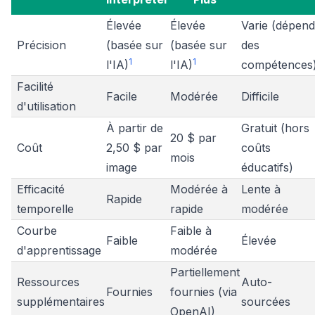
Élevée
Élevée
Varie (dépend
Précision
(basée sur
(basée sur
des
1
1
l'IA)
l'IA)
compétences
Facilité
Facile
Modérée
Difficile
d'utilisation
À partir de
Gratuit (hors
20 $ par
Coût
2,50 $ par
coûts
mois
image
éducatifs)
Efficacité
Modérée à
Lente à
Rapide
temporelle
rapide
modérée
Courbe
Faible à
Faible
Élevée
d'apprentissage
modérée
Partiellement
Ressources
Auto-
Fournies
fournies (via
supplémentaires
sourcées
OpenAI)