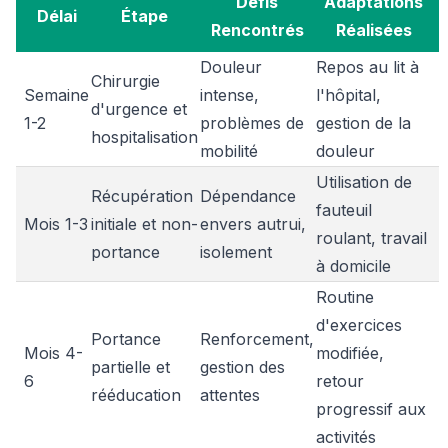
Défis
Adaptations
Délai
Étape
Rencontrés
Réalisées
Douleur
Repos au lit à
Chirurgie
Semaine
intense,
l'hôpital,
d'urgence et
1-2
problèmes de
gestion de la
hospitalisation
mobilité
douleur
Utilisation de
Récupération
Dépendance
fauteuil
Mois 1-3
initiale et non-
envers autrui,
roulant, travail
portance
isolement
à domicile
Routine
d'exercices
Portance
Renforcement,
Mois 4-
modifiée,
partielle et
gestion des
6
retour
rééducation
attentes
progressif aux
activités