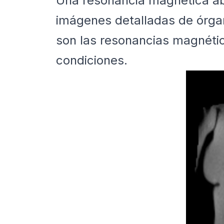
Una resonancia magnética ab
imágenes detalladas de órgan
son las resonancias magnétic
condiciones.