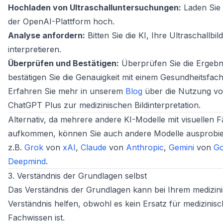
Hochladen von Ultraschalluntersuchungen:
Laden Sie 
der OpenAI-Plattform hoch.
Analyse anfordern:
Bitten Sie die KI, Ihre Ultraschallbil
interpretieren.
Überprüfen und Bestätigen:
Überprüfen Sie die Ergebn
bestätigen Sie die Genauigkeit mit einem Gesundheitsfa
Erfahren Sie mehr in unserem
Blog
über die Nutzung v
ChatGPT Plus zur medizinischen Bildinterpretation.
Alternativ, da mehrere andere KI-Modelle mit visuellen F
aufkommen, können Sie auch andere Modelle ausprobie
z.B.
Grok
von
xAI
,
Claude
von
Anthropic
,
Gemini
von
Go
Deepmind
.
3. Verständnis der Grundlagen selbst
Das Verständnis der Grundlagen kann bei Ihrem medizin
Verständnis helfen, obwohl es kein Ersatz für medizinis
Fachwissen ist.