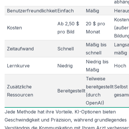
abhäng
Benutzerfreundlichkeit
Einfach
Mäßig
Herau
Kosten
Ab 2,50 $
20 $ pro
Kosten
(außer
pro Bild
Monat
Bildun
Mäßig bis
Langsa
Zeitaufwand
Schnell
schnell
mäßig
Niedrig bis
Lernkurve
Niedrig
Hoch
Mäßig
Teilweise
Zusätzliche
bereitgestellt
Selbst
Bereitgestellt
Ressourcen
(durch
gesam
OpenAI)
Jede Methode hat ihre Vorteile. KI-Optionen bieten
Geschwindigkeit und Präzision, während grundlegendes
Verständnis die Kommunikation mit Ihrem Arzt verbesse