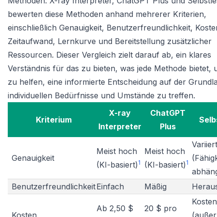
Methoden: X-ray Interpreter, ChatGPT Plus und Selbstle
bewerten diese Methoden anhand mehrerer Kriterien,
einschließlich Genauigkeit, Benutzerfreundlichkeit, Koste
Zeitaufwand, Lernkurve und Bereitstellung zusätzlicher
Ressourcen. Dieser Vergleich zielt darauf ab, ein klares
Verständnis für das zu bieten, was jede Methode bietet,
zu helfen, eine informierte Entscheidung auf der Grundl
individuellen Bedürfnisse und Umstände zu treffen.
X-ray
ChatGPT
Kriterium
Selb
Interpreter
Plus
Variier
Meist hoch
Meist hoch
Genauigkeit
(Fähig
1
1
(KI-basiert)
(KI-basiert)
abhäng
Benutzerfreundlichkeit
Einfach
Mäßig
Herau
Kosten
Ab 2,50 $
20 $ pro
Kosten
(außer