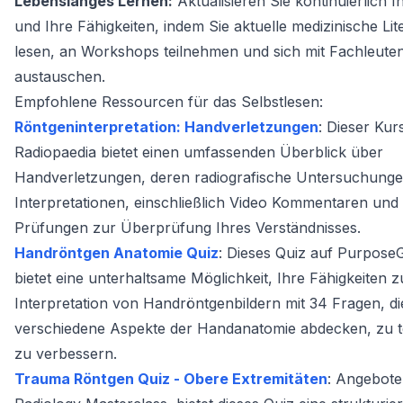
Lebenslanges Lernen:
Aktualisieren Sie kontinuierlich 
und Ihre Fähigkeiten, indem Sie aktuelle medizinische Lit
lesen, an Workshops teilnehmen und sich mit Fachleute
austauschen.
Empfohlene Ressourcen für das Selbstlesen:
Röntgeninterpretation: Handverletzungen
: Dieser Kur
Radiopaedia bietet einen umfassenden Überblick über
Handverletzungen, deren radiografische Untersuchung
Interpretationen, einschließlich Video Kommentaren und
Prüfungen zur Überprüfung Ihres Verständnisses.
Handröntgen Anatomie Quiz
: Dieses Quiz auf Purpos
bietet eine unterhaltsame Möglichkeit, Ihre Fähigkeiten z
Interpretation von Handröntgenbildern mit 34 Fragen, di
verschiedene Aspekte der Handanatomie abdecken, zu t
zu verbessern.
Trauma Röntgen Quiz - Obere Extremitäten
: Angebot