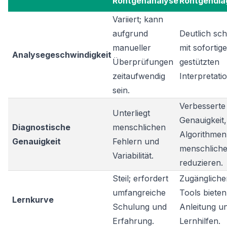
Röntgenanalyse
Röntgendia
Variiert; kann
aufgrund
Deutlich sch
manueller
mit sofortig
Analysegeschwindigkeit
Überprüfungen
gestützten
zeitaufwendig
Interpretati
sein.
Verbesserte
Unterliegt
Genauigkeit,
Diagnostische
menschlichen
Algorithmen
Genauigkeit
Fehlern und
menschliche
Variabilität.
reduzieren.
Steil; erfordert
Zugänglicher
umfangreiche
Tools bieten
Lernkurve
Schulung und
Anleitung u
Erfahrung.
Lernhilfen.