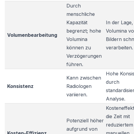
Durch
menschliche
Kapazität
In der Lage,
begrenzt; hohe
Volumina v
Volumenbearbeitung
Volumina
Bildern schn
können zu
verarbeiten.
Verzögerungen
führen.
Hohe Konsi
Kann zwischen
durch
Konsistenz
Radiologen
standardisie
variieren.
Analyse.
Kosteneffekt
die Zeit mit
Potenziell höher
reduziertem
aufgrund von
Kosten-Effizienz
manuellen