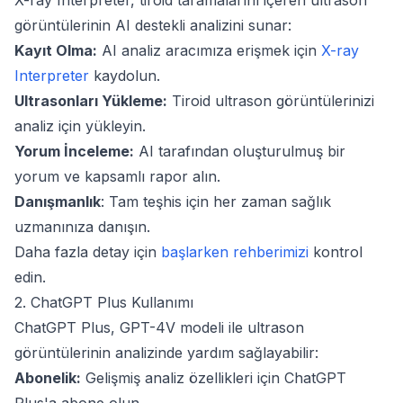
X-ray Interpreter, tiroid taramalarını içeren ultrason
görüntülerinin AI destekli analizini sunar:
Kayıt Olma:
AI analiz aracımıza erişmek için
X-ray
Interpreter
kaydolun.
Ultrasonları Yükleme:
Tiroid ultrason görüntülerinizi
analiz için yükleyin.
Yorum İnceleme:
AI tarafından oluşturulmuş bir
yorum ve kapsamlı rapor alın.
Danışmanlık
: Tam teşhis için her zaman sağlık
uzmanınıza danışın.
Daha fazla detay için
başlarken rehberimizi
kontrol
edin.
2. ChatGPT Plus Kullanımı
ChatGPT Plus, GPT-4V modeli ile ultrason
görüntülerinin analizinde yardım sağlayabilir:
Abonelik:
Gelişmiş analiz özellikleri için ChatGPT