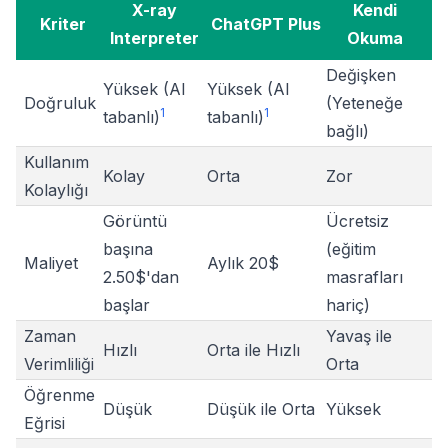
X-ray
Kendi
Kriter
ChatGPT Plus
Interpreter
Okuma
Değişken
Yüksek (AI
Yüksek (AI
Doğruluk
(Yeteneğe
1
1
tabanlı)
tabanlı)
bağlı)
Kullanım
Kolay
Orta
Zor
Kolaylığı
Görüntü
Ücretsiz
başına
(eğitim
Maliyet
Aylık 20$
2.50$'dan
masrafları
başlar
hariç)
Zaman
Yavaş ile
Hızlı
Orta ile Hızlı
Verimliliği
Orta
Öğrenme
Düşük
Düşük ile Orta
Yüksek
Eğrisi