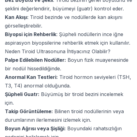
Bez Boyutu ve Şekli
: Tiroid bezinin genel boyutunu ve
şeklini değerlendirir, büyümeyi (guatr) kontrol eder.
Kan Akışı
: Tiroid bezinde ve nodüllerde kan akışını
görselleştirebilir.
Biyopsi için Rehberlik
: Şüpheli nodüllerin ince iğne
aspirasyon biyopsilerine rehberlik etmek için kullanılır.
Neden Tiroid Ultrasonuna İhtiyacınız Olabilir?
Palpe Edilebilen Nodüller:
Boyun fizik muayenesinde
bir nodül hissedildiğinde.
Anormal Kan Testleri:
Tiroid hormon seviyeleri (TSH,
T3, T4) anormal olduğunda.
Şüpheli Guatr:
Büyümüş bir tiroid bezini incelemek
için.
Takip Görüntüleme:
Bilinen tiroid nodüllerinin veya
durumlarının ilerlemesini izlemek için.
Boyun Ağrısı veya Şişliği:
Boyundaki rahatsızlığın