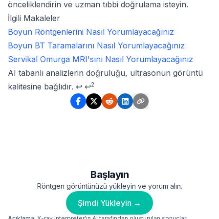
önceliklendirin ve uzman tıbbi doğrulama isteyin.
İlgili Makaleler
Boyun Röntgenlerini Nasıl Yorumlayacağınız
Boyun BT Taramalarını Nasıl Yorumlayacağınız
Servikal Omurga MRI'sını Nasıl Yorumlayacağınız
Footnotes
AI tabanlı analizlerin doğruluğu, ultrasonun görüntü
2
kalitesine bağlıdır.
↩
↩
Başlayın
Röntgen görüntünüzü yükleyin ve yorum alın.
Şimdi Yükleyin →
Açıklama:
X-ray Interpreter'ın AI tarafından oluşturulan sonuçları