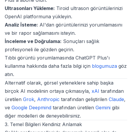
Plus'a abone olun.
Ultrasonları Yükleme:
Tiroid ultrason görüntülerinizi
OpenAI platformuna yükleyin.
Analiz İsteme:
AI'dan görüntülerinizi yorumlamasını
ve bir rapor sağlamasını isteyin.
İnceleme ve Doğrulama:
Sonuçları sağlık
profesyoneli ile gözden geçirin.
Tıbbi görüntü yorumlamasında ChatGPT Plus'ı
kullanma hakkında daha fazla bilgi için
blogumuza
göz
atın.
Alternatif olarak, görsel yeteneklere sahip başka
birçok AI modelinin ortaya çıkmasıyla,
xAI
tarafından
üretilen
Grok
,
Anthropic
tarafından geliştirilen
Claude
,
ve
Google Deepmind
tarafından üretilen
Gemini
gibi
diğer modelleri de deneyebilirsiniz.
3. Temel Bilgileri Kendiniz Anlamak