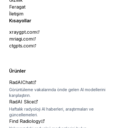
Gizlilik
Feragat
İletişim
Kısayollar
xraygpt.com
mriagi.com
ctgpts.com
Ürünler
RadAIChat
Görüntüleme vakalarında önde gelen AI modellerini
karşılaştırın.
RadAI Slice
Haftalık radyoloji AI haberleri, araştırmaları ve
güncellemeleri.
Find Radiology