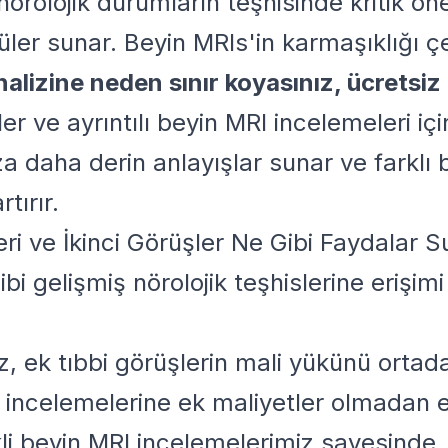
örolojik durumların teşhisinde kritik ön
tüler sunar. Beyin MRIs'in karmaşıklığı çe
alizine neden sınır koyasınız, ücretsiz
ler ve ayrıntılı beyin MRI incelemeleri içi
ıza daha derin anlayışlar sunar ve farklı
tırır.
ri ve İkinci Görüşler Ne Gibi Faydalar S
ibi gelişmiş nörolojik teşhislerine erişi
z, ek tıbbi görüşlerin mali yükünü ortada
I incelemelerine ek maliyetler olmadan e
kli beyin MRI incelemelerimiz sayesinde, 