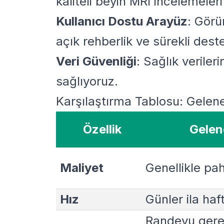
kaliteli beyin MRI incelemeleri
Kullanıcı Dostu Arayüz
: Görü
açık rehberlik ve sürekli dest
Veri Güvenliği
: Sağlık verileri
sağlıyoruz.
Karşılaştırma Tablosu: Gelene
Özellik
Gelen
Maliyet
Genellikle paha
Hız
Günler ila haft
Randevu gerek