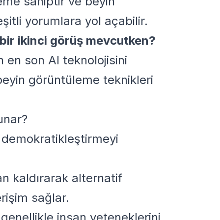
eme sahiptir ve beyin
şitli yorumlara yol açabilir.
 bir ikinci görüş mevcutken?
n en son AI teknolojisini
 beyin görüntüleme teknikleri
unar?
mi demokratikleştirmeyi
n kaldırarak alternatif
rişim sağlar.
genellikle insan yeteneklerini