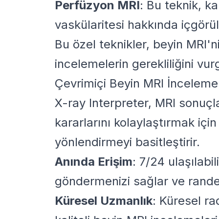
Perfüzyon MRI
: Bu teknik, k
vaskülaritesi hakkında içgörü
Bu özel teknikler, beyin MRI'n
incelemelerin gerekliliğini vur
Çevrimiçi Beyin MRI İnceleme H
X-ray Interpreter, MRI sonuçlar
kararlarını kolaylaştırmak içi
yönlendirmeyi basitleştirir.
Anında Erişim
: 7/24 ulaşılabi
göndermenizi sağlar ve rande
Küresel Uzmanlık
: Küresel r