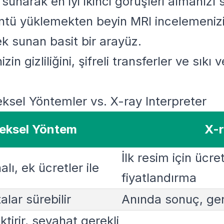
 sunarak en iyi ikinci görüşleri almanızı 
ntü yüklemekten beyin MRI incelemeniz
ek sunan basit bir arayüz.
nizin gizliliğini, şifreli transferler ve sık
ksel Yöntemler vs. X-ray Interpreter
eksel Yöntem
X-r
İlk resim için ücret
lı, ek ücretler ile
fiyatlandırma
alar sürebilir
Anında sonuç, gene
tirir, seyahat gerekli