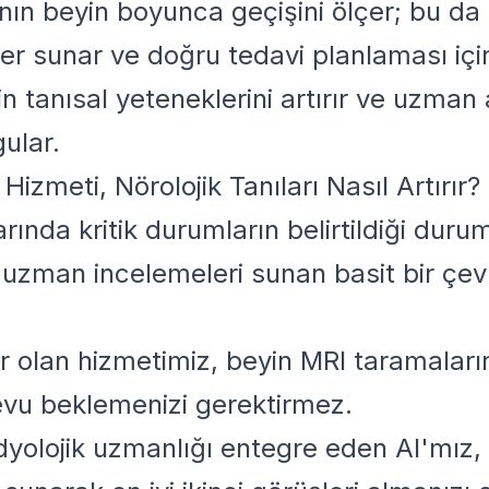
anın beyin boyunca geçişini ölçer; bu d
ler sunar ve doğru tedavi planlaması içi
in tanısal yeteneklerini artırır ve uzman
gular.
izmeti, Nörolojik Tanıları Nasıl Artırır?
ında kritik durumların belirtildiği durum
n uzman incelemeleri sunan basit bir çevr
lir olan hizmetimiz, beyin MRI taramaları
vu beklemenizi gerektirmez.
adyolojik uzmanlığı entegre eden AI'mız