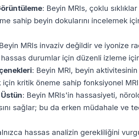
Görüntüleme
: Beyin MRIs, çoklu sıklıklar
eme sahip beyin dokularını incelemek iç
 Beyin MRIs invaziv değildir ve iyonize
bi hassas durumlar için düzenli izleme içi
çenekleri
: Beyin MRI, beyin aktivitesini
 için kritik öneme sahip fonksiyonel MRI (
 Üstün
: Beyin MRIs'in hassasiyeti, nörol
sını sağlar; bu da erken müdahale ve ted
yalnızca hassas analizin gerekliliğini vu