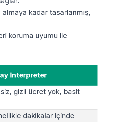
sağlar.
i almaya kadar tasarlanmış,
ı veri koruma uyumu ile
ay Interpreter
siz, gizli ücret yok, basit
llikle dakikalar içinde