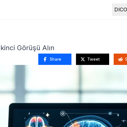
DICO
İkinci Görüşü Alın
Share
Tweet