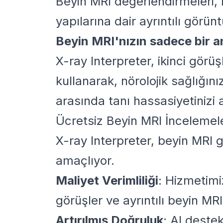
Beyin MRI değerlendirmeleri, n
yapılarına dair ayrıntılı görün
Beyin MRI'nızın sadece bir an
X-ray Interpreter, ikinci görüş
kullanarak, nörolojik sağlığın
arasında tanı hassasiyetinizi ar
Ücretsiz Beyin MRI İncelemele
X-ray Interpreter, beyin MRI g
amaçlıyor.
Maliyet Verimliliği
: Hizmetimi
görüşler ve ayrıntılı beyin MR
Artırılmış Doğruluk
: AI deste