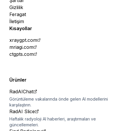
Şartlar
Gizlilik
Feragat
İletişim
Kısayollar
xraygpt.com
mriagi.com
ctgpts.com
Ürünler
RadAIChat
Görüntüleme vakalarında önde gelen AI modellerini
karşılaştırın.
RadAI Slice
Haftalık radyoloji AI haberleri, araştırmaları ve
güncellemeleri.