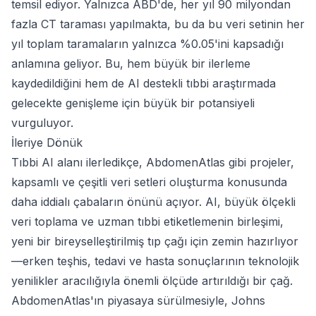
temsil ediyor. Yalnızca ABD'de, her yıl 90 milyondan
fazla CT taraması yapılmakta, bu da bu veri setinin her
yıl toplam taramaların yalnızca %0.05'ini kapsadığı
anlamına geliyor. Bu, hem büyük bir ilerleme
kaydedildiğini hem de AI destekli tıbbi araştırmada
gelecekte genişleme için büyük bir potansiyeli
vurguluyor.
İleriye Dönük
Tıbbi AI alanı ilerledikçe, AbdomenAtlas gibi projeler,
kapsamlı ve çeşitli veri setleri oluşturma konusunda
daha iddialı çabaların önünü açıyor. AI, büyük ölçekli
veri toplama ve uzman tıbbi etiketlemenin birleşimi,
yeni bir bireyselleştirilmiş tıp çağı için zemin hazırlıyor
—erken teşhis, tedavi ve hasta sonuçlarının teknolojik
yenilikler aracılığıyla önemli ölçüde artırıldığı bir çağ.
AbdomenAtlas'ın piyasaya sürülmesiyle, Johns