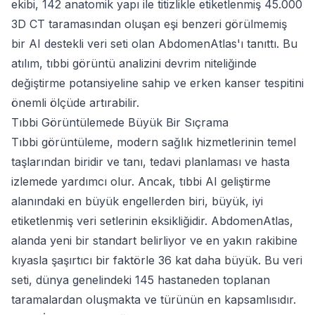
ekibi, 142 anatomik yapı ile titizlikle etiketlenmiş 45.000
3D CT taramasından oluşan eşi benzeri görülmemiş
bir AI destekli veri seti olan AbdomenAtlas'ı tanıttı. Bu
atılım, tıbbi görüntü analizini devrim niteliğinde
değiştirme potansiyeline sahip ve erken kanser tespitini
önemli ölçüde artırabilir.
Tıbbi Görüntülemede Büyük Bir Sıçrama
Tıbbi görüntüleme, modern sağlık hizmetlerinin temel
taşlarından biridir ve tanı, tedavi planlaması ve hasta
izlemede yardımcı olur. Ancak, tıbbi AI geliştirme
alanındaki en büyük engellerden biri, büyük, iyi
etiketlenmiş veri setlerinin eksikliğidir. AbdomenAtlas,
alanda yeni bir standart belirliyor ve en yakın rakibine
kıyasla şaşırtıcı bir faktörle 36 kat daha büyük. Bu veri
seti, dünya genelindeki 145 hastaneden toplanan
taramalardan oluşmakta ve türünün en kapsamlısıdır.