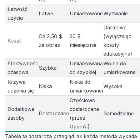
Łatwość
Łatwe
Umiarkowane
Wyzwanie
użycia
Darmowe
Od 2,50 $
20 $
(wyłączając
Koszt
za obraz
miesięcznie
koszty
edukacyjne)
Efektywność
Umiarkowana
Wolna do
Szybka
czasowa
do szybkiej
umiarkowanej
Krzywa
Niska do
Niska
Wysoka
uczenia się
umiarkowanej
Częściowo
Dodatkowe
dostarczane
Dostarczane
Samodzielne
zasoby
(przez
OpenAI)
Tabela ta dostarcza przegląd jak każda metoda wypada