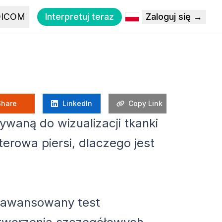
DICOM
Interpretuj teraz
Zaloguj się →
Share
LinkedIn
Copy Link
waną do wizualizacji tkanki
erowa piersi, dlaczego jest
zaawansowany test