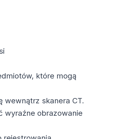
si
rzedmiotów, które mogą
się wewnątrz skanera CT.
ić wyraźne obrazowanie
 rejestrowania