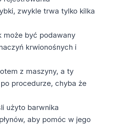
ki, zwykle trwa tylko kilka
ik może być podawany
 naczyń krwionośnych i
rotem z maszyny, a ty
 po procedurze, chyba że
li użyto barwnika
płynów, aby pomóc w jego