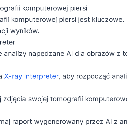
ografii komputerowej piersi
fii komputerowej piersi jest kluczowe
cji wyników.
reter
je analizy napędzane AI dla obrazów z 
na
X-ray Interpreter
, aby rozpocząć anal
j zdjęcia swojej tomografii komputerow
aj raport wygenerowany przez AI z ana