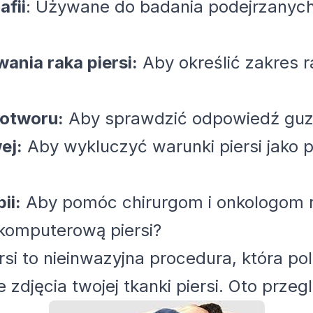
fii
: Używane do badania podejrzanyc
ania raka piersi:
Aby określić zakres r
otworu:
Aby sprawdzić odpowiedź guzó
ej:
Aby wykluczyć warunki piersi jako 
ii:
Aby pomóc chirurgom i onkologom r
 komputerową piersi?
i to nieinwazyjna procedura, która pole
zdjęcia twojej tkanki piersi. Oto przeg