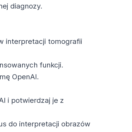
nej diagnozy.
nterpretacji tomografii
nsowanych funkcji.
ormę OpenAI.
 i potwierdzaj je z
s do interpretacji obrazów