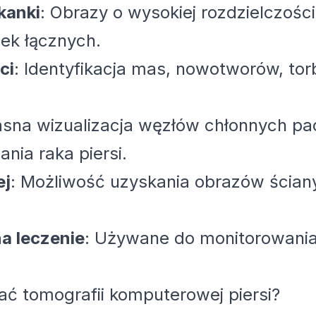
kanki
: Obrazy o wysokiej rozdzielczości
nek łącznych.
ci
: Identyfikacja mas, nowotworów, tor
Jasna wizualizacja węzłów chłonnych 
nia raka piersi.
ej
: Możliwość uzyskania obrazów ściany 
a leczenie
: Używane do monitorowania
 tomografii komputerowej piersi?