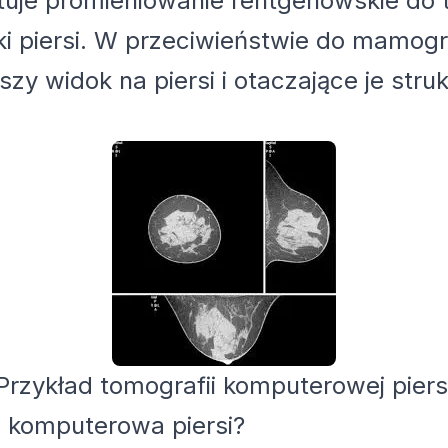
tuje promieniowanie rentgenowskie do
i piersi. W przeciwieństwie do mamogra
zy widok na piersi i otaczające je struk
Przykład tomografii komputerowej piers
 komputerowa piersi?