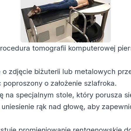
rocedura tomografii komputerowej pier
ę o zdjęcie biżuterii lub metalowych p
 poproszony o założenie szlafroka.
ię na specjalnym stole, który porusza 
uniesienie rąk nad głowę, aby zapewn
stuje promieniowanie rentgenowskie do