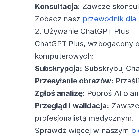
Konsultacja
: Zawsze skonsul
Zobacz nasz
przewodnik dla
2. Używanie ChatGPT Plus
ChatGPT Plus, wzbogacony o 
komputerowych:
Subskrypcja:
Subskrybuj Cha
Przesyłanie obrazów:
Prześli
Zgłoś analizę:
Poproś AI o an
Przegląd i walidacja:
Zawsze p
profesjonalistą medycznym.
Sprawdź więcej w naszym
b