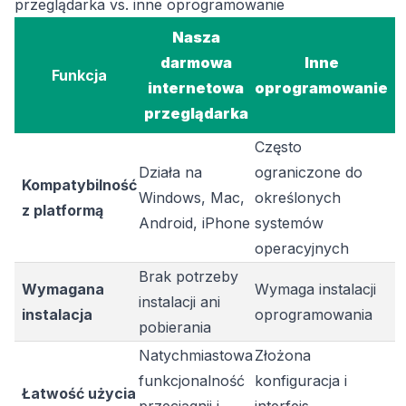
przeglądarka vs. inne oprogramowanie
Nasza
darmowa
Inne
Funkcja
internetowa
oprogramowanie
przeglądarka
Często
Działa na
ograniczone do
Kompatybilność
Windows, Mac,
określonych
z platformą
Android, iPhone
systemów
operacyjnych
Brak potrzeby
Wymagana
Wymaga instalacji
instalacji ani
instalacja
oprogramowania
pobierania
Natychmiastowa
Złożona
funkcjonalność
konfiguracja i
Łatwość użycia
przeciągnij i
interfejs