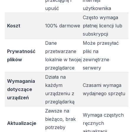
upuść
użytkownika
Często wymaga
Koszt
100% darmowe
płatnej licencji lub
subskrypcji
Dane
Może przesyłać
Prywatność
przetwarzane
pliki na
plików
lokalnie w twojej
zewnętrzne
przeglądarce
serwery
Działa na
Wymagania
każdym
Czasami wymaga
dotyczące
urządzeniu z
wydajnego sprzętu
urządzeń
przeglądarką
Zawsze na
Wymaga częstych
bieżąco, brak
Aktualizacje
ręcznych
potrzeby
aktualizacji