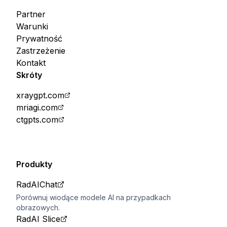
Partner
Warunki
Prywatność
Zastrzeżenie
Kontakt
Skróty
xraygpt.com
mriagi.com
ctgpts.com
Produkty
RadAIChat
Porównuj wiodące modele AI na przypadkach
obrazowych.
RadAI Slice