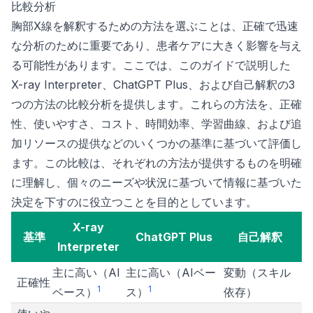
比較分析
胸部X線を解釈するための方法を選ぶことは、正確で迅速
な分析のために重要であり、患者ケアに大きく影響を与え
る可能性があります。ここでは、このガイドで説明した
X-ray Interpreter、ChatGPT Plus、および自己解釈の3
つの方法の比較分析を提供します。これらの方法を、正確
性、使いやすさ、コスト、時間効率、学習曲線、および追
加リソースの提供などのいくつかの基準に基づいて評価し
ます。この比較は、それぞれの方法が提供するものを明確
に理解し、個々のニーズや状況に基づいて情報に基づいた
決定を下すのに役立つことを目的としています。
X-ray
基準
ChatGPT Plus
自己解釈
Interpreter
主に高い（AI
主に高い（AIベー
変動（スキル
正確性
1
1
ベース）
ス）
依存）