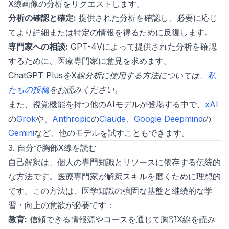
X線画像の分析をリクエストします。
分析の確認と確定:
提供された分析を確認し、必要に応じ
てより詳細または特定の情報を得るために反復します。
専門家への相談:
GPT-4Vによって提供された分析を確認
するために、医療専門家に意見を求めます。
ChatGPT PlusをX線分析に使用する方法については、
私
たちの投稿
をお読みください。
また、視覚機能を持つ他のAIモデルが登場する中で、
xAI
の
Grok
や、
Anthropic
の
Claude
、
Google Deepmind
の
Gemini
など、他のモデルを試すこともできます。
3. 自分で胸部X線を読む
自己解釈は、個人の専門知識とリソースに依存する伝統的
な方法です。医療専門家が解釈スキルを磨くために理想的
です。この方法は、医学知識の強固な基盤と継続的な学
習・向上の意欲が必要です：
教育:
信頼できる情報源やコースを通じて胸部X線を読み