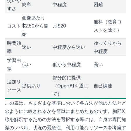
使いや
簡単
中程度
困難
すさ
画像あたり
無料（教育コ
コスト
$2.50から開
月$20
ストを除く）
始
時間効
ゆっくりから
速い
中程度から速い
率
中程度
学習曲
低い
低から中程度
高い
線
部分的に提供
追加リ
提供あり
（OpenAIを通じ
自己調達
ソース
て）
この表は、さまざまな基準において各方法が他の方法とど
のように比較されるかを簡単にまとめたものです。胸部X
線を解釈するための方法を選択する際には、自身の専門知
識のレベル、状況の緊急性、利用可能なリソースを考慮す