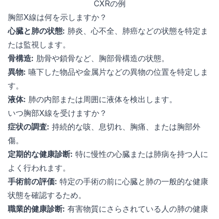
CXRの例
胸部X線は何を示しますか？
心臓と肺の状態:
肺炎、心不全、肺癌などの状態を特定ま
たは監視します。
骨構造:
肋骨や鎖骨など、胸部骨構造の状態。
異物:
嚥下した物品や金属片などの異物の位置を特定しま
す。
液体:
肺の内部または周囲に液体を検出します。
いつ胸部X線を受けますか？
症状の調査:
持続的な咳、息切れ、胸痛、または胸部外
傷。
定期的な健康診断:
特に慢性の心臓または肺病を持つ人に
よく行われます。
手術前の評価:
特定の手術の前に心臓と肺の一般的な健康
状態を確認するため。
職業的健康診断:
有害物質にさらされている人の肺の健康