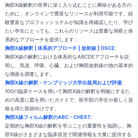
胸部X線解釈の世界に深く入り込むことに興味がある方の
ために、オンラインで豊富なリソースが利用可能です。経
験豊富なプロフェッショナルが知識を再確認したり、学び
たい学生にとっても、これらのリソースは貴重な洞察と体
系的なアプローチを提供します：
胸部X線解釈 | 体系的アプローチ | 放射線 | OSCE
:
胸部X線の解釈における体系的なABCDEアプローチを説
明し、気道、呼吸、心臓、および胸部放射線の他の基本的
な側面を調査します。
胸部X線の解釈 - ケンブリッジ大学出版局および評価
:
100の臨床ケースを用いて胸部X線の解釈を明確にするた
めの高度に図を用いたガイドで、医学部の学生や新しく資
格を得た医師向けです。
胸部X線フィルム解釈のABC - CHEST
:
定期的な胸部X線の解釈を学ぶことの重要性を強調し、胸
部X線がさまざまな臨床状況で関連情報を大量に提供する