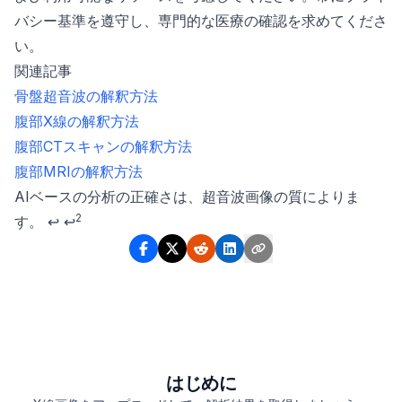
バシー基準を遵守し、専門的な医療の確認を求めてくださ
い。
関連記事
骨盤超音波の解釈方法
腹部X線の解釈方法
腹部CTスキャンの解釈方法
腹部MRIの解釈方法
Footnotes
AIベースの分析の正確さは、超音波画像の質によりま
2
す。
↩
↩
はじめに