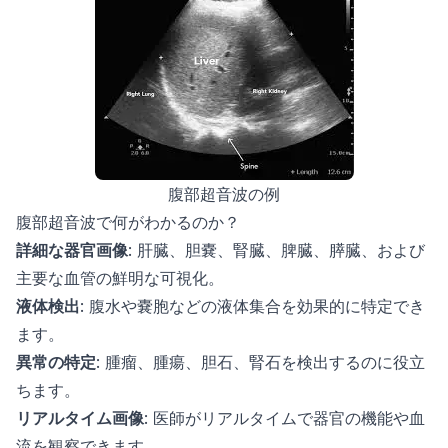
腹部超音波の例
腹部超音波で何がわかるのか？
詳細な器官画像
: 肝臓、胆嚢、腎臓、脾臓、膵臓、および
主要な血管の鮮明な可視化。
液体検出
: 腹水や嚢胞などの液体集合を効果的に特定でき
ます。
異常の特定
: 腫瘤、腫瘍、胆石、腎石を検出するのに役立
ちます。
リアルタイム画像
: 医師がリアルタイムで器官の機能や血
流を観察できます。