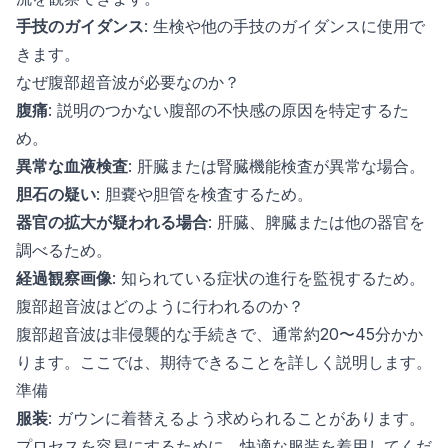
手技のガイダンス
: 生検や他の手技のガイダンスに使用で
きます。
なぜ腹部超音波が必要なのか？
腹痛
: 説明のつかない腹部の不快感の原因を特定するた
め。
異常な血液検査
: 肝臓または腎臓機能検査が異常な場合。
胆石の疑い
: 胆嚢や胆管を検査するため。
器官の拡大が疑われる場合
: 肝臓、脾臓または他の器官を
調べるため。
経過観察画像
: 知られている症状の進行を監視するため。
腹部超音波はどのように行われるのか？
腹部超音波は非侵襲的な手続きで、通常約20〜45分かか
ります。ここでは、期待できることを詳しく説明します。
準備
服装
: ガウンに着替えるよう求められることがあります。
プロセスを容易にするために、快適な服装を着用してくだ