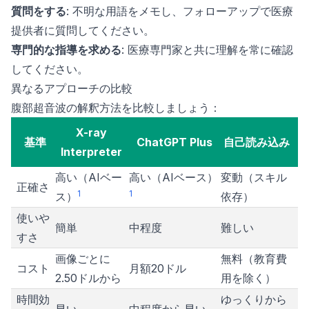
質問をする
: 不明な用語をメモし、フォローアップで医療
提供者に質問してください。
専門的な指導を求める
: 医療専門家と共に理解を常に確認
してください。
異なるアプローチの比較
腹部超音波の解釈方法を比較しましょう：
X-ray
基準
ChatGPT Plus
自己読み込み
Interpreter
高い（AIベー
高い（AIベース）
変動（スキル
正確さ
1
1
ス）
依存）
使いや
簡単
中程度
難しい
すさ
画像ごとに
無料（教育費
コスト
月額20ドル
2.50ドルから
用を除く）
時間効
ゆっくりから