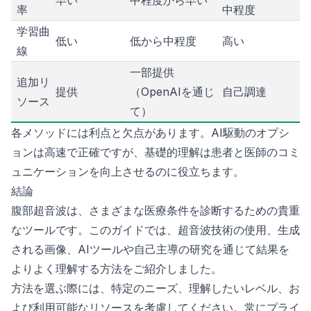
早い
中程度から早い
率
中程度
学習曲
低い
低から中程度
高い
線
一部提供
追加リ
提供
（OpenAIを通じ
自己調達
ソース
て）
各メソッドには利点と欠点があります。AI駆動のオプシ
ョンは高速で正確ですが、基礎的理解は患者と医師のコミ
ュニケーションを向上させるのに役立ちます。
結論
腹部超音波は、さまざまな医療条件を診断するための貴重
なツールです。このガイドでは、超音波技術の使用、生成
される画像、AIツールや自己主導の研究を通じて結果を
よりよく理解する方法をご紹介しました。
方法を選ぶ際には、特定のニーズ、理解したいレベル、お
よび利用可能なリソースを考慮してください。常にプライ