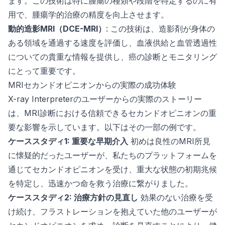
ます。この技術は特に腫瘍の種類や段階を特定するのに有
用で、腫瘍学的治療の精度を向上させます。
動的造影MRI（DCE-MRI）
: この技術は、造影剤が身体の
ある領域を通過する速度を評価し、血液供給と血管透過性
についての貴重な情報を提供し、癌の診断とモニタリング
にとって重要です。
MRIセカンドオピニオンからの実際の成功体験
X-ray Interpreterのユーザーからの実際のストーリー
は、MRI診断における信頼できるセカンドオピニオンの重
要な影響を示しています。以下はその一部の例です。
ケーススタディ1: 重要な早期介入
初めは良性のMRI所見
に懐疑的だったユーザーが、私たちのプラットフォームを
通じてセカンドオピニオンを受け、重大な状態の初期兆候
を特定し、迅速かつ命を救う治療に繋がりました。
ケーススタディ2: 治療方針の見直し
効果のない治療を受
け続け、フラストレーションを抱えていた他のユーザーが