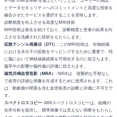
X-ray Interpreterを選ぶということは、ユーザーの満足
とデータセキュリティへのコミットメントと高度な技術を
融合させたサービスを選択することを意味します。
診断精度を向上させる高度なMRI技術
MRI技術は進化を続けており、診断精度と患者の結果を向
上させる洗練された技術をもたらします。
拡散テンソル画像法（DTI）
: このMRI技術は、生物組織
における水分子の拡散をマッピングするために重要で、特
に脳において神経線維経路を可視化するのに役立ちます。
脳卒中の影響や脳外傷の評価に役立ちます。
磁気共鳴血管造影（MRA）
: MRAは、侵襲的な手順なし
で血管の詳細な画像を生成するために使用されます。これ
は、動脈瘤や閉塞を含む血管疾患の診断と評価に不可欠で
す。
スペクトロスコピー
: MRIスペクトロスコピーは、組織の
化学分析を提供し、標準画像では見えない洞察をもたらし