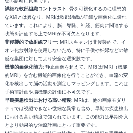
患の診断に貴重です。
詳細な軟部組織コントラスト
: 骨を可視化するのに理想的
なX線とは異なり、MRIは軟部組織の詳細な画像化に優れ
ています。これにより、脳、脊髄、神経、筋肉に関連する
状態を評価する上でMRIが不可欠となります。
非侵襲的で放射線フリー
: MRIスキャンは非侵襲的で、イ
オン化放射線を使用しないため、特に子供や妊婦などの敏
感な集団に対してより安全な選択肢です。
機能的画像化能力
: 静止画像を超えて、MRIはfMRI（機能
的MRI）を含む機能的画像化を行うことができ、血流の変
化を検出して脳の活動を測定しマッピングします。これは
手術前計画や脳機能の評価に不可欠です。
早期疾患検出における高い精度
: MRIは、他の画像モダリ
ティでは視認できない微細な異常も含め、早期の疾患検出
における高い精度で知られています。この能力は早期介入
とより効果的な治療計画にとって重要です。