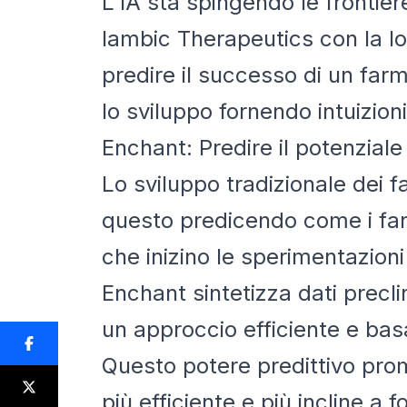
L'IA sta spingendo le frontier
Iambic Therapeutics con la lo
predire il successo di un farma
lo sviluppo fornendo intuizioni 
Enchant: Predire il potenziale
Lo sviluppo tradizionale dei
questo predicendo come i far
che inizino le sperimentazion
Enchant sintetizza dati precl
un approccio efficiente e basa
Questo potere predittivo prome
più efficiente e più incline a f