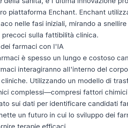
e della sanità, e l'ultima innovazione pr
ro piattaforma Enchant. Enchant utilizz
co nelle fasi iniziali, mirando a snellire
precoci sulla fattibilità clinica.
 dei farmaci con l'IA
 farmaci è spesso un lungo e costoso 
maci interagiranno all'interno del cor
i cliniche. Utilizzando un modello di tr
inici complessi—compresi fattori chimic
to sui dati per identificare candidati fa
tte un futuro in cui lo sviluppo dei far
ornire terapie efficaci.