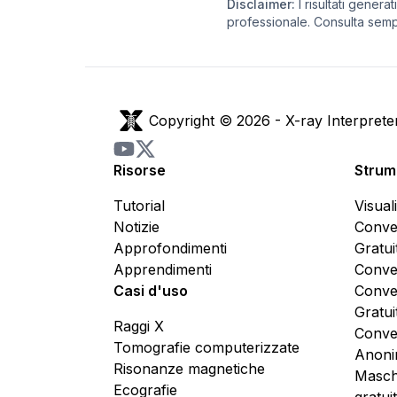
Disclaimer:
I risultati gener
professionale. Consulta sempr
Copyright © 2026 -
X-ray Interprete
Risorse
Strume
Tutorial
Visual
Notizie
Conve
Approfondimenti
Gratui
Apprendimenti
Conve
Casi d'uso
Conve
Gratui
Raggi X
Conve
Tomografie computerizzate
Anoni
Risonanze magnetiche
Masche
Ecografie