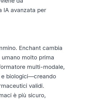
oviene da
a IA avanzata per
cammino. Enchant cambia
po umano molto prima
asformatore multi-modale,
i e biologici—creando
rmaceutici validi.
maci è più sicuro,