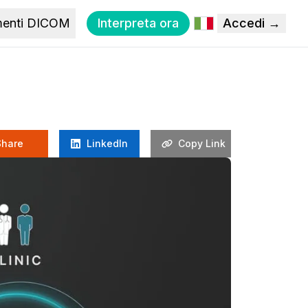
menti DICOM
Interpreta ora
Accedi →
Share
LinkedIn
Copy Link