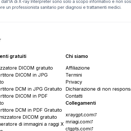
ati dall'IA di X-ray Interpreter sono solo a scopo informativo e non so
e un professionista sanitario per diagnosi e trattamenti medici.
r
nti gratuiti
Chi siamo
izzatore DICOM gratuito
Affiliazione
rtitore DICOM in JPG
Termini
to
Privacy
rtitore DCM in JPG Gratuito
Dichiarazione di non responsa
rtitore DICOM in PDF
Contatti
to
Collegamenti
rtitore DCM in PDF Gratuito
xraygpt.com
mizzatore DICOM gratuito
mriagi.com
ratore di immagini a raggi X
ctgpts.com