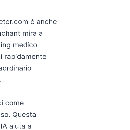
reter.com è anche
Enchant mira a
aging medico
oni rapidamente
aordinario
.
ci come
ciso. Questa
IA aiuta a