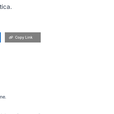
tica.
Copy Link
one.