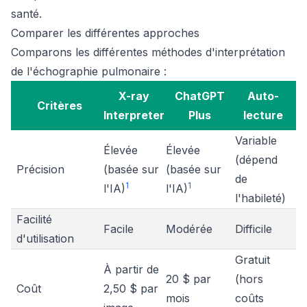
santé.
Comparer les différentes approches
Comparons les différentes méthodes d'interprétation
de l'échographie pulmonaire :
X-ray
ChatGPT
Auto-
Critères
Interpreter
Plus
lecture
Variable
Élevée
Élevée
(dépend
Précision
(basée sur
(basée sur
de
1
1
l'IA)
l'IA)
l'habileté)
Facilité
Facile
Modérée
Difficile
d'utilisation
Gratuit
À partir de
20 $ par
(hors
Coût
2,50 $ par
mois
coûts