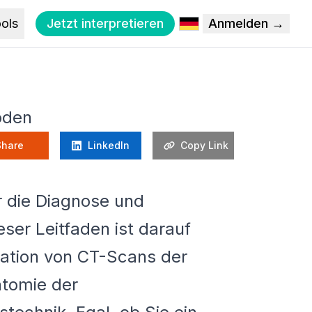
ols
Jetzt interpretieren
Anmelden →
oden
Share
LinkedIn
Copy Link
r die Diagnose und
er Leitfaden ist darauf
tation von CT-Scans der
natomie der