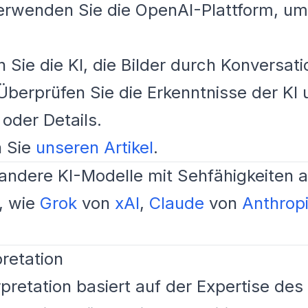
rwenden Sie die OpenAI-Plattform, um
n Sie die KI, die Bilder durch Konversat
berprüfen Sie die Erkenntnisse der KI 
oder Details.
n Sie
unseren Artikel
.
andere KI-Modelle mit Sehfähigkeiten 
, wie
Grok
von
xAI
,
Claude
von
Anthrop
pretation
rpretation basiert auf der Expertise des