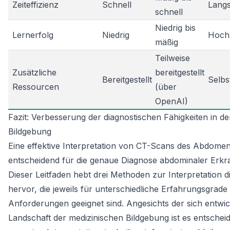
Zeiteffizienz
Schnell
Langs
schnell
Niedrig bis
Lernerfolg
Niedrig
Hoch
mäßig
Teilweise
Zusätzliche
bereitgestellt
Bereitgestellt
Selbs
Ressourcen
(über
OpenAI)
Fazit: Verbesserung der diagnostischen Fähigkeiten in d
Bildgebung
Eine effektive Interpretation von CT-Scans des Abdomens
entscheidend für die genaue Diagnose abdominaler Erk
Dieser Leitfaden hebt drei Methoden zur Interpretation 
hervor, die jeweils für unterschiedliche Erfahrungsgrade
Anforderungen geeignet sind. Angesichts der sich entwi
Landschaft der medizinischen Bildgebung ist es entschei