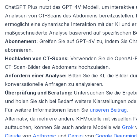
ChatGPT Plus nutzt das GPT-4V-Modell, um interaktive un
Analysen von CT-Scans des Abdomens bereitzustellen.
ermöglicht eine dynamische Interaktion mit der KI und er
maßgeschneiderte Analyse basierend auf spezifischen B
Abonnement:
Greifen Sie auf GPT-4V zu, indem Sie Ch
abonnieren.
Hochladen von CT-Scans:
Verwenden Sie die OpenAI-P
CT-Scan-Bilder des Abdomens hochzuladen.
Anfordern einer Analyse:
Bitten Sie die KI, die Bilder d
konversationelle Anfragen zu analysieren.
Überprüfung und Beratung:
Untersuchen Sie die Ergebn
und holen Sie sich bei Bedarf weitere Klarstellungen oder
Für weitere Informationen lesen Sie
unseren Beitrag
.
Alternativ, da mehrere andere KI-Modelle mit visuellen F
auftauchen, können Sie auch andere Modelle wie
Grok
Claude
von
Anthropic
und
Gemini
von
Google Deepmind