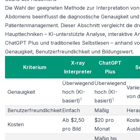
Die Wahl der geeigneten Methode zur Interpretation vo
Abdomens beeinflusst die diagnostische Genauigkeit und
Patientenmanagement. Dieser Abschnitt vergleicht die dr
Haupttechniken – KI-unterstützte Analyse, interaktive An
ChatGPT Plus und traditionelles Selbstlesen – anhand vo
Genauigkeit, Benutzerfreundlichkeit und Bildungswert.
X-ray
ChatGPT
Kriterium
S
Interpreter
Plus
Überwiegend
Überwiegend
Varii
Genauigkeit
hoch (KI-
hoch (KI-
von d
1
1
basiert)
basiert)
Benutzerfreundlichkeit
Einfach
Mäßig
Hera
Ab $2,50
$20 pro
Koste
Kosten
pro Bild
Monat
Ausbi
Mäßig bis