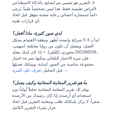
لا. التقرير هو تفسير يتم إنشاؤه بالذكاء الاصطناعي
لأغراض تعليمية فقط. هذا ليس تشخيصاً طبياً. يُرجى
دائماً استشارة أخصائي رعاية صحية مؤهل قبل اتخاذ
أي قرارات طبية.
لدي صور كثيرة، ماذا أفعل؟
ابدأ بـ 3-5 شرائح واضحة تُظهر منطقة الاهتمام بشكل
أفضل، ويفضل أن تكون من زوايا مختلفة (سهمي،
محوري، إكليلي). ⚡ إذا كان لديك مجلد DICOMDIR،
فإن ميزة الاختيار التلقائي يمكنها بسرعة اختيار
مجموعة مناسبة من الصور كبداية، ويمكنك تعديلها
تعرف على المزيد →
قبل التحليل.
ما هو تقرير المعاينة المجانية وكيف يعمل؟
يوفر لك تقرير المعاينة المجانية تحليلاً أولياً دون
استخدام أي أرصدة. إذا كان رصيدك من الأرصدة
صفراً، لا يزال بإمكانك طلب ومعاينة التقرير قبل اتخاذ
قرار بشراء التقرير الكامل.