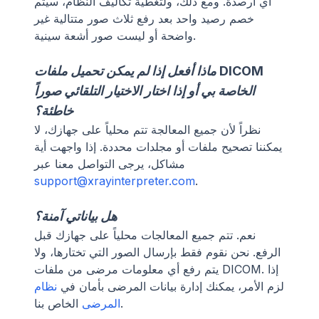
أي أرصدة. ومع ذلك، ولتغطية تكاليف النظام، سيتم
خصم رصيد واحد بعد رفع ثلاث صور متتالية غير
واضحة أو ليست صور أشعة سينية.
ماذا أفعل إذا لم يمكن تحميل ملفات DICOM
الخاصة بي أو إذا اختار الاختيار التلقائي صوراً
خاطئة؟
نظراً لأن جميع المعالجة تتم محلياً على جهازك، لا
يمكننا تصحيح ملفات أو مجلدات محددة. إذا واجهت أية
مشاكل، يرجى التواصل معنا عبر
support@xrayinterpreter.com
.
هل بياناتي آمنة؟
نعم. تتم جميع المعالجات محلياً على جهازك قبل
الرفع. نحن نقوم فقط بإرسال الصور التي تختارها، ولا
يتم رفع أي معلومات مرضى من ملفات DICOM. إذا
لزم الأمر، يمكنك إدارة بيانات المرضى بأمان في
نظام
الخاص بنا.
المرضى