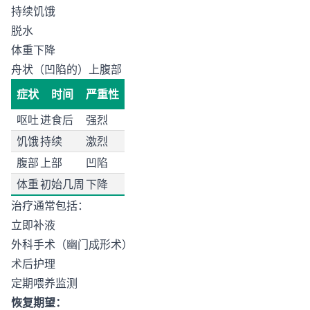
持续饥饿
脱水
体重下降
舟状（凹陷的）上腹部
症状
时间
严重性
呕吐
进食后
强烈
饥饿
持续
激烈
腹部
上部
凹陷
体重
初始几周
下降
治疗通常包括：
立即补液
外科手术（幽门成形术）
术后护理
定期喂养监测
恢复期望：