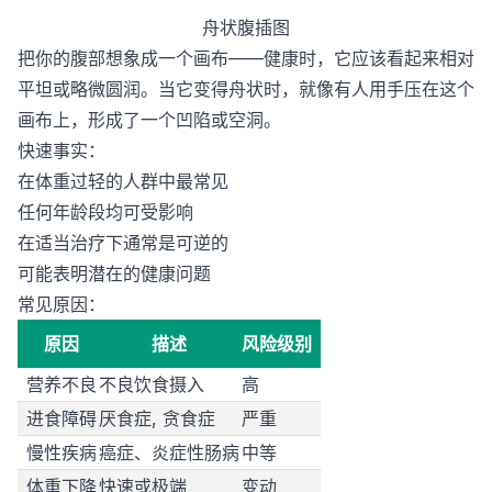
舟状腹插图
把你的腹部想象成一个画布——健康时，它应该看起来相对
平坦或略微圆润。当它变得舟状时，就像有人用手压在这个
画布上，形成了一个凹陷或空洞。
快速事实：
在体重过轻的人群中最常见
任何年龄段均可受影响
在适当治疗下通常是可逆的
可能表明潜在的健康问题
常见原因：
原因
描述
风险级别
营养不良
不良饮食摄入
高
进食障碍
厌食症, 贪食症
严重
慢性疾病
癌症、炎症性肠病
中等
体重下降
快速或极端
变动