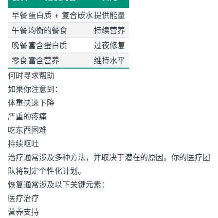
早餐
蛋白质 + 复合碳水
提供能量
午餐
均衡的餐食
持续营养
晚餐
富含蛋白质
过夜修复
零食
富含营养
维持水平
何时寻求帮助
如果你注意到：
体重快速下降
严重的疼痛
吃东西困难
持续呕吐
治疗通常涉及多种方法，并取决于潜在的原因。你的医疗团
队将制定个性化计划。
恢复通常涉及以下关键元素：
医疗治疗
营养支持