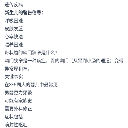
遗传疾病
新生儿的警告信号：
呼吸困难
皮肤发蓝
心率快速
喂养困难
舟状腹的幽门狭窄是什么？
幽门狭窄是一种病症，胃的幽门（从胃到小肠的通道）变得
异常厚和窄。
关键事实：
在3-6周大的婴儿中最常见
男婴更为频繁
可能有家族史
需要外科修正
症状包括：
喷射性呕吐