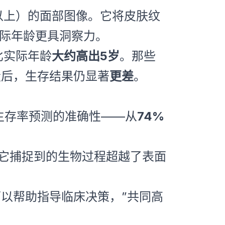
岁及以上）的面部图像。它将皮肤纹
实际年龄更具洞察力。
比实际年龄
大约高出5岁
。那些
变量后，生存结果仍显著
更差
。
月生存率预测的准确性——从
74%
明它捕捉到的生物过程超越了表面
可以帮助指导临床决策，”共同高