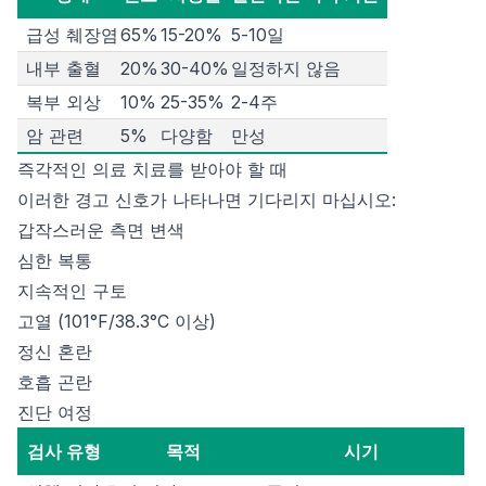
급성 췌장염
65%
15-20%
5-10일
내부 출혈
20%
30-40%
일정하지 않음
복부 외상
10%
25-35%
2-4주
암 관련
5%
다양함
만성
즉각적인 의료 치료를 받아야 할 때
이러한 경고 신호가 나타나면 기다리지 마십시오:
갑작스러운 측면 변색
심한 복통
지속적인 구토
고열 (101°F/38.3°C 이상)
정신 혼란
호흡 곤란
진단 여정
검사 유형
목적
시기