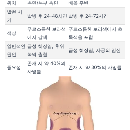
위치
측면/복부 측면
배꼽 주변
발현 시
발병 후 24-48시간
발병 후 24-72시간
기
푸르스름한 보라색
푸르스름한 보라색에서 초
색상
에서 갈색
록색을 포함
일반적인
급성 췌장염, 후위
급성 췌장염, 자궁외 임신
원인
복막 출혈
존재 시 약 40%의
중요성
존재 시 약 30%의 사망률
사망률