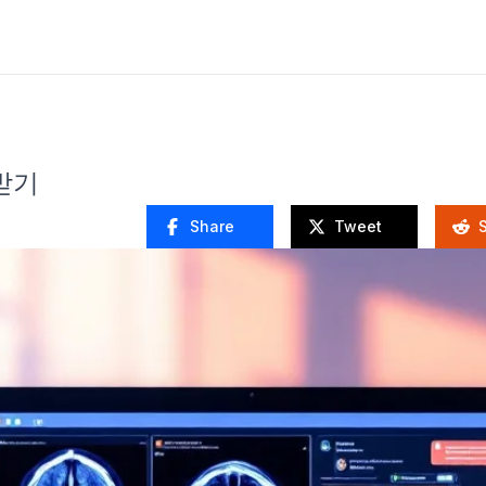
 받기
Share
Tweet