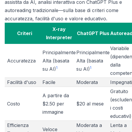
assistita da AI, analisi interattiva con ChatGPT Plus e
autoreading tradizionale—sulla base di criteri come
accuratezza, facilità d'uso e valore educativo.
X-ray
Criteri
ChatGPT Plus
Autoread
Interpreter
Variabile
Principalmente
Principalmente
(dipenden
Accuratezza
Alta (basata
Alta (basata
dalla
1
1
su AI)
su AI)
competen
Facilità d'uso
Facile
Moderata
Impegnat
Gratuito
A partire da
(esclude
Costo
$2.50 per
$20 al mese
i costi
immagine
educativi)
Efficienza
Moderata a
Lenta a
Veloce