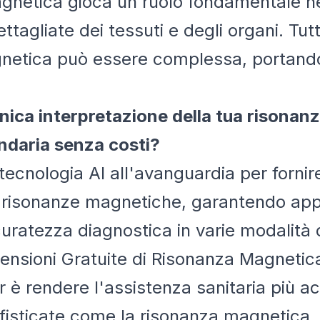
gnetica gioca un ruolo fondamentale n
agliate dei tessuti e degli organi. Tutta
netica può essere complessa, portando a
nica interpretazione della tua risona
ndaria senza costi?
 tecnologia AI all'avanguardia per fornir
e risonanze magnetiche, garantendo app
curatezza diagnostica in varie modalità 
ensioni Gratuite di Risonanza Magnetic
er è rendere l'assistenza sanitaria più a
fisticate come la risonanza magnetica.