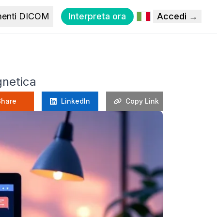
menti DICOM
Interpreta ora
Accedi →
gnetica
Share
LinkedIn
Copy Link