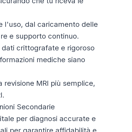
sicurando che tu riceva le
e l'uso, dal caricamento delle
are e supporto continuo.
 dati crittografate e rigoroso
informazioni mediche siano
a revisione MRI più semplice,
I.
inioni Secondarie
vitale per diagnosi accurate e
li per garantire affidabilità e