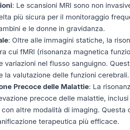
ioni
: Le scansioni MRI sono non invasive
lta più sicura per il monitoraggio freque
bambini e le donne in gravidanza.
ale
: Oltre alle immagini statiche, la ri
tra cui fMRI (risonanza magnetica funz
 le variazioni nel flusso sanguigno. Ques
e la valutazione delle funzioni cerebrali.
ione Precoce delle Malattie
: La risonan
levazione precoce delle malattie, inclusi
i con altre modalità di imaging. Questa 
nificazione terapeutica più efficace.