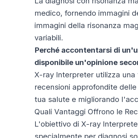
La diagnosi con risonanza ma
medico, fornendo immagini dett
immagini della risonanza mag
variabili.
Perché accontentarsi di un'u
disponibile un'opinione seco
X-ray Interpreter utilizza una
recensioni approfondite dell
tua salute e migliorando l'ac
Quali Vantaggi Offrono le Rec
L'obiettivo di X-ray Interpret
specialmente per diagnosi so